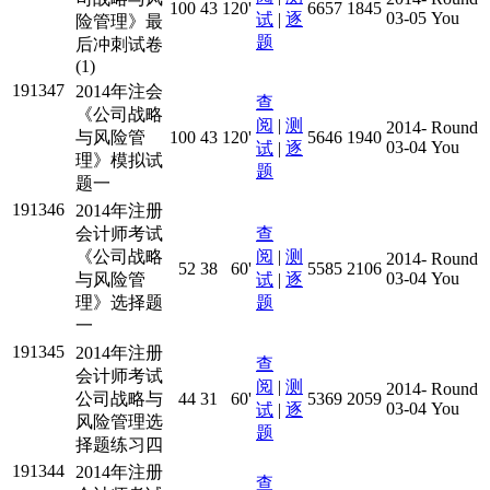
100
43
120'
6657
1845
03-05
You
试
|
逐
险管理》最
题
后冲刺试卷
(1)
191347
2014年注会
查
《公司战略
阅
|
测
2014-
Round
与风险管
100
43
120'
5646
1940
03-04
You
试
|
逐
理》模拟试
题
题一
191346
2014年注册
会计师考试
查
《公司战略
阅
|
测
2014-
Round
52
38
60'
5585
2106
03-04
You
与风险管
试
|
逐
理》选择题
题
一
191345
2014年注册
查
会计师考试
阅
|
测
2014-
Round
公司战略与
44
31
60'
5369
2059
03-04
You
试
|
逐
风险管理选
题
择题练习四
191344
2014年注册
查