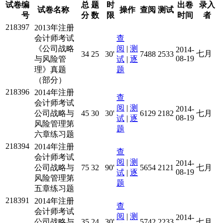
试卷编
总
题
时
出卷
录入
试卷名称
操作
查阅
测试
号
分
数
限
时间
者
218397
2013年注册
会计师考试
查
《公司战略
阅
|
测
2014-
七月
34
25
30'
7488
2533
08-19
与风险管
试
|
逐
理》真题
题
（部分）
218396
2014年注册
查
会计师考试
阅
|
测
2014-
公司战略与
45
30
30'
6129
2182
七月
08-19
试
|
逐
风险管理第
题
六章练习题
218394
2014年注册
查
会计师考试
阅
|
测
2014-
公司战略与
75
32
90'
5654
2121
七月
08-19
试
|
逐
风险管理第
题
五章练习题
218391
2014年注册
查
会计师考试
阅
|
测
2014-
公司战略与
35
24
30'
5742
2233
七月