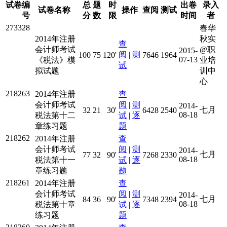
试卷编
总
题
时
出卷
录入
试卷名称
操作
查阅
测试
号
分
数
限
时间
者
273328
春华
2014年注册
秋实
查
会计师考试
@职
2015-
阅
|
测
100
75
120'
7646
1964
07-13
《税法》模
业培
试
拟试题
训中
心
218263
2014年注册
查
会计师考试
阅
|
测
2014-
七月
32
21
30'
6428
2540
08-18
税法第十二
试
|
逐
章练习题
题
218262
2014年注册
查
会计师考试
阅
|
测
2014-
七月
77
32
90'
7268
2330
08-18
税法第十一
试
|
逐
章练习题
题
218261
2014年注册
查
会计师考试
阅
|
测
2014-
七月
84
36
90'
7348
2394
08-18
税法第十章
试
|
逐
练习题
题