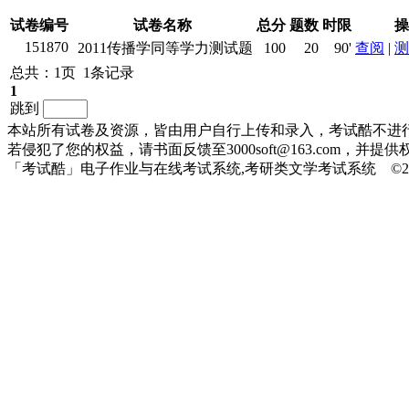
试卷编号
试卷名称
总分
题数
时限
操
151870
2011传播学同等学力测试题
100
20
90'
查阅
|
测
总共：1页 1条记录
1
跳到
本站所有试卷及资源，皆由用户自行上传和录入，考试酷不进
若侵犯了您的权益，请书面反馈至3000soft@163.com，
「考试酷」电子作业与在线考试系统,考研类文学考试系统 ©2010-20