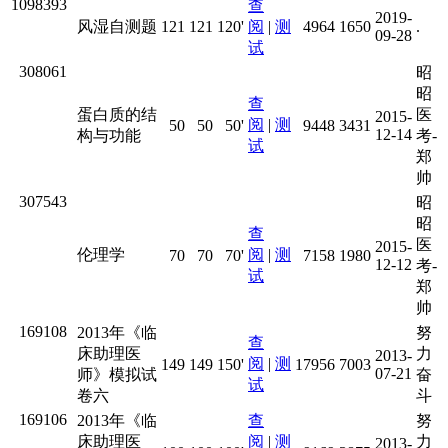
1098393
查
2019-
风湿自测题
121
121
120'
阅
|
测
4964
1650
.
09-28
试
308061
昭
昭
查
蛋白质的结
医
2015-
阅
|
测
50
50
50'
9448
3431
12-14
构与功能
考-
试
郑
帅
307543
昭
昭
查
医
2015-
伦理学
阅
|
测
70
70
70'
7158
1980
12-12
考-
试
郑
帅
169108
2013年《临
努
查
床助理医
力
2013-
阅
|
测
149
149
150'
17956
7003
07-21
师》模拟试
奋
试
卷六
斗
169106
2013年《临
查
努
床助理医
阅
|
测
力
2013-