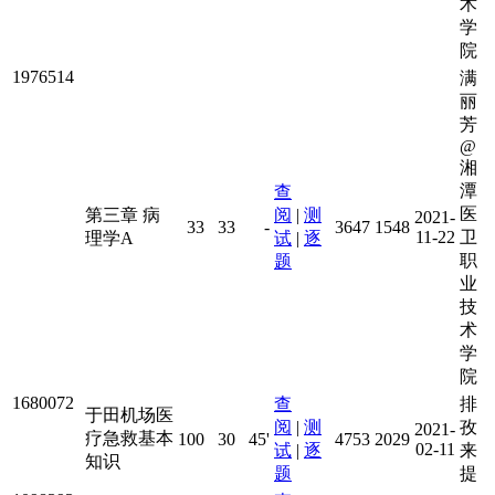
术
学
院
1976514
满
丽
芳
@
湘
潭
查
医
第三章 病
阅
|
测
2021-
33
33
-
3647
1548
11-22
卫
理学A
试
|
逐
职
题
业
技
术
学
院
1680072
查
排
于田机场医
阅
|
测
孜
2021-
疗急救基本
100
30
45'
4753
2029
02-11
试
|
逐
来
知识
题
提