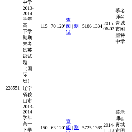
中学
2013-
慕老
2014
师@
学年
查
青城
2015-
高一
115
70
120'
阅
|
测
5186
1334
06-02
市图
下学
试
墨特
期期
中学
末考
试英
语试
题
（国
际
班）
228551
辽宁
省鞍
山市
2013-
2014
慕老
学年
师@
查
高一
青城
2014-
阅
|
测
150
63
120'
5725
1369
下学
11-13
市图