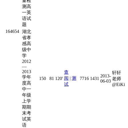
量检
测高
一英
语试
题
164654
湖北
省孝
感高
级中
学
2012
—
2013
查
轩轩
2013-
学年
阅
|
测
150
81
120'
7716
1431
老师
06-03
度高
试
@EiKi
中一
年级
上学
期期
末考
试英
语