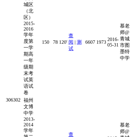
城区
（北
区）
2015-
慕老
2016
师@
学年
查
青城
2016-
度第
150
78
120'
阅
|
测
6607
1973
05-31
市图
一学
试
墨特
期高
中学
一年
级期
末考
试英
语试
卷
306302
福州
文博
中学
2013-
2014
慕老
学年
师@
查
第二