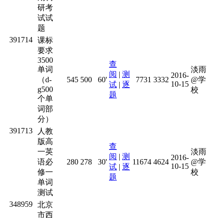
研考
试试
题
391714
课标
要求
3500
查
单词
淡雨
阅
|
测
2016-
（d-
545
500
60'
7731
3332
@学
10-15
试
|
逐
g500
校
题
个单
词部
分）
391713
人教
版高
查
一英
淡雨
阅
|
测
2016-
语必
280
278
30'
11674
4624
@学
10-15
试
|
逐
修一
校
题
单词
测试
348959
北京
市西