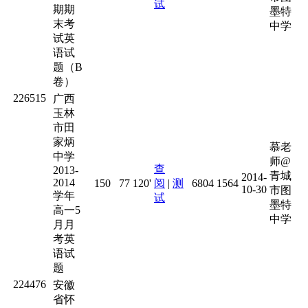
试
期期
墨特
末考
中学
试英
语试
题（B
卷）
226515
广西
玉林
市田
家炳
慕老
中学
师@
查
2013-
青城
2014-
2014
150
77
120'
阅
|
测
6804
1564
10-30
市图
学年
试
墨特
高一5
中学
月月
考英
语试
题
224476
安徽
省怀