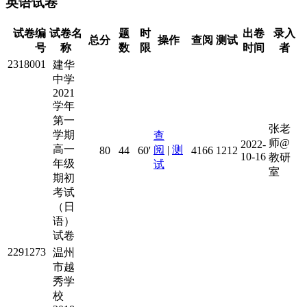
英语试卷
试卷编
试卷名
题
时
出卷
录入
总分
操作
查阅
测试
号
称
数
限
时间
者
2318001
建华
中学
2021
学年
第一
张老
学期
查
师@
2022-
高一
阅
|
测
80
44
60'
4166
1212
10-16
教研
年级
试
室
期初
考试
（日
语）
试卷
2291273
温州
市越
秀学
校