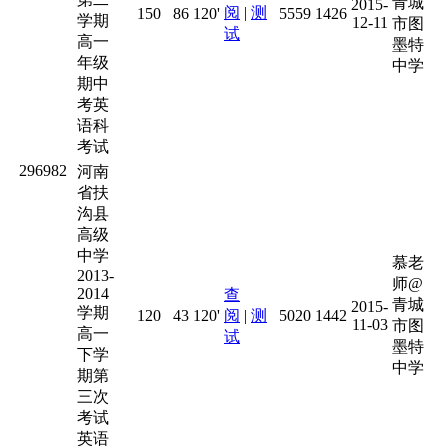
青城
2015-
阅
|
测
150
86
120'
5559
1426
学期
12-11
市图
试
高一
墨特
年级
中学
期中
考英
语科
考试
296982
河南
省扶
沟县
高级
中学
慕老
2013-
师@
2014
查
青城
2015-
学期
120
43
120'
阅
|
测
5020
1442
11-03
市图
高一
试
墨特
下学
中学
期第
三次
考试
英语