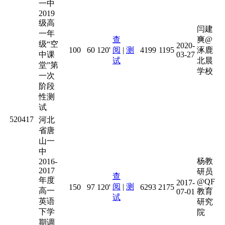
一中
2019
级高
闫建
一年
查
爽@
级“空
2020-
100
60
120'
阅
|
测
4199
1195
涿鹿
中课
03-27
试
北晨
堂”第
学校
一次
阶段
性测
试
520417
河北
省唐
山一
中
杨教
2016-
2017
研员
查
年度
@QF
2017-
阅
|
测
150
97
120'
6293
2175
高一
教育
07-01
试
英语
研究
下学
院
期调