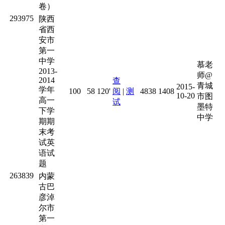
卷）
293975
陕西
省西
安市
第一
中学
慕老
2013-
师@
2014
查
青城
2015-
学年
100
58
120'
阅
|
测
4838
1408
10-20
市图
高一
试
墨特
下学
中学
期期
末考
试英
语试
题
263839
内蒙
古巴
彦淖
尔市
第一