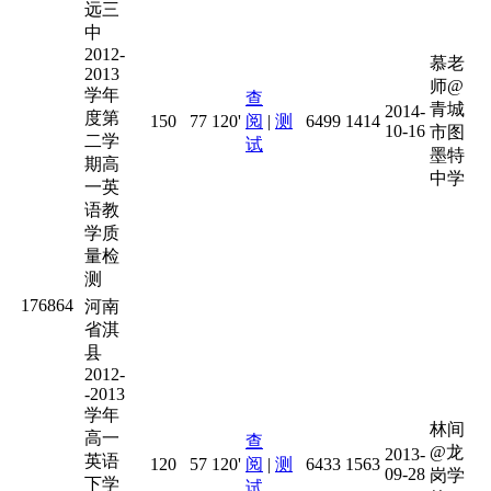
远三
中
2012-
慕老
2013
师@
学年
查
青城
2014-
度第
150
77
120'
阅
|
测
6499
1414
10-16
市图
二学
试
墨特
期高
中学
一英
语教
学质
量检
测
176864
河南
省淇
县
2012-
-2013
学年
林间
高一
查
@龙
2013-
英语
120
57
120'
阅
|
测
6433
1563
09-28
岗学
下学
试