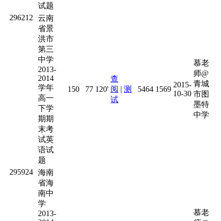
试题
296212
云南
省景
洪市
第三
中学
慕老
2013-
师@
2014
查
青城
2015-
学年
150
77
120'
阅
|
测
5464
1569
10-30
市图
高一
试
墨特
下学
中学
期期
末考
试英
语试
题
295924
海南
省海
南中
学
慕老
2013-