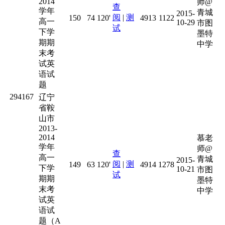
2014
师@
查
学年
青城
2015-
阅
|
测
150
74
120'
4913
1122
高一
10-29
市图
试
下学
墨特
期期
中学
末考
试英
语试
题
294167
辽宁
省鞍
山市
2013-
2014
慕老
学年
师@
查
高一
青城
2015-
阅
|
测
149
63
120'
4914
1278
下学
10-21
市图
试
期期
墨特
末考
中学
试英
语试
题（A