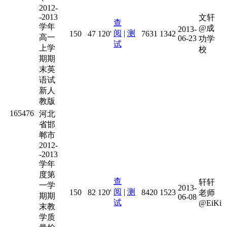
2012-
-2013
文轩
查
学年
@成
2013-
阅
|
测
150
47
120'
7631
1342
高一
06-23
功学
试
上学
校
期期
末英
语试
新人
教版
165476
河北
省邯
郸市
2012-
-2013
学年
度第
查
轩轩
一学
2013-
阅
|
测
150
82
120'
8420
1523
老师
期期
06-08
试
@EiKi
末教
学质