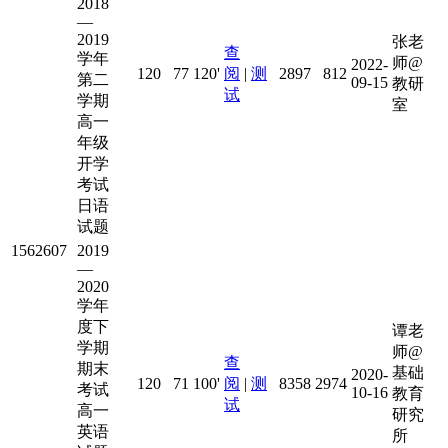
2018
—
2019
张老
查
学年
师@
2022-
120
77
120'
阅
|
测
2897
812
第二
09-15
教研
试
学期
室
高一
年级
开学
考试
日语
试题
1562607
2019
—
2020
学年
度下
谭老
学期
师@
查
期末
基础
2020-
120
71
100'
阅
|
测
8358
2974
考试
10-16
教育
试
高一
研究
英语
所