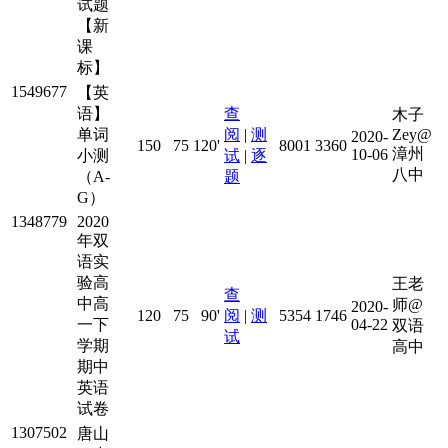
试题
【新
课
标】
1549677
【英
语】
查
木子
单词
阅
|
测
Zey@
2020-
150
75
120'
8001
3360
漳州
10-06
小测
试
|
逐
八中
（A-
题
G）
1348779
2020
年双
语实
验高
王老
查
中高
师@
2020-
120
75
90'
阅
|
测
5354
1746
一下
04-22
双语
试
学期
高中
期中
英语
试卷
1307502
唐山