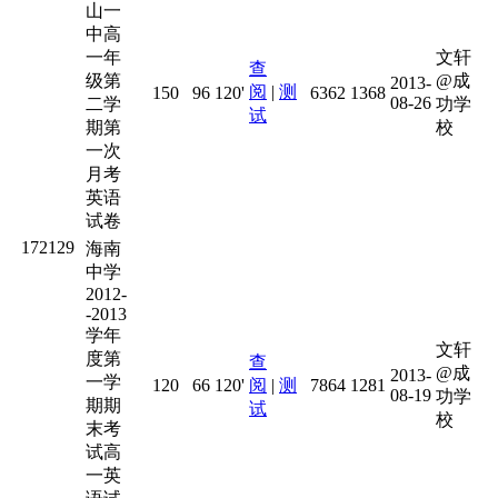
山一
中高
一年
文轩
查
级第
@成
2013-
阅
|
测
150
96
120'
6362
1368
08-26
二学
功学
试
期第
校
一次
月考
英语
试卷
172129
海南
中学
2012-
-2013
学年
文轩
度第
查
@成
2013-
一学
120
66
120'
阅
|
测
7864
1281
08-19
功学
期期
试
校
末考
试高
一英