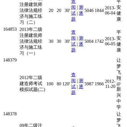
查
平
注册建筑师
阅
|
测
安
2013-
法律法规经
20
20
30'
5046
1844
06-04
试
|
逐
健
济与施工练
题
康
习（二）
164853
2013年二级
查
平
注册建筑师
阅
|
测
安
2013-
法律法规经
30
30
30'
5004
1742
06-05
试
|
逐
健
济与施工练
题
康
习（一）
148379
让
梦
飞
查
2012年二级
翔
阅
|
测
2012-
建造师考试
100
80
120'
5987
1966
@
11-20
试
|
逐
新
模拟试题(二)
题
兴
中
学
148378
让
梦
09年二级注
飞