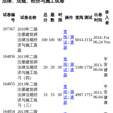
法律、法规、经济与施工试卷
录
试卷编
总
题
时
出卷
试卷名称
操作
查阅
测试
入
号
分
数
限
时间
者
207367
2010年二级
查
注册建筑师
阅
|
测
2014-
For
法律法规经
100
100
90'
6014
2134
06-24
You
试
|
逐
济与施工真
题
题
164856
2013年二级
查
平
注册建筑师
阅
|
测
安
2013-
法律法规经
20
20
30'
5180
1758
06-04
试
|
逐
健
济与施工练
题
康
习（四）
164855
2013年二级
查
平
注册建筑师
阅
|
测
安
2013-
法律法规经
33
33
30'
4997
1753
06-04
试
|
逐
健
济与施工练
题
康
习（三）
164854
2013年二级