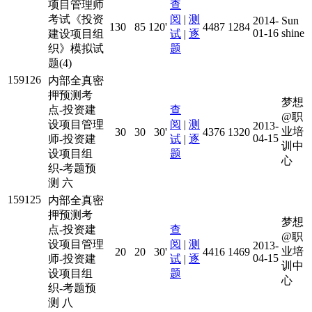
项目管理师
查
考试《投资
阅
|
测
2014-
Sun
130
85
120'
4487
1284
01-16
shine
建设项目组
试
|
逐
织》模拟试
题
题(4)
159126
内部全真密
押预测考
梦想
点-投资建
查
@职
设项目管理
阅
|
测
2013-
业培
30
30
30'
4376
1320
04-15
师-投资建
试
|
逐
训中
设项目组
题
心
织-考题预
测 六
159125
内部全真密
押预测考
梦想
点-投资建
查
@职
设项目管理
阅
|
测
2013-
业培
20
20
30'
4416
1469
04-15
师-投资建
试
|
逐
训中
设项目组
题
心
织-考题预
测 八