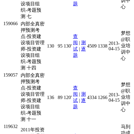
训中
设项目组
题
心
织-考题预
测 七
159066
内部全真密
押预测考
梦想
点-投资建
查
@职
设项目管理
阅
|
测
2013-
业培
130
95
130'
4509
1338
04-15
师-投资建
试
|
逐
训中
设项目组
题
心
织-考题预
测 十四
159057
内部全真密
押预测考
梦想
点-投资建
查
@职
设项目管理
阅
|
测
2013-
业培
136
89
120'
4334
1266
04-15
师-投资建
试
|
逐
训中
设项目组
题
心
织-考题预
测 十一
119632
马到
2011年投资
功成