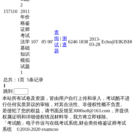
2
157110
2011
年价
格鉴
证师
查
考试
阅
|
测
2013-
法学
107
85
90'
6246
1838
Echo@EIKISHO
03-28
试
|
逐
基础
题
知识
模拟
试题
1
总共：1页 5条记录
1
跳到
本站所有试卷及资源，皆由用户自行上传和录入，考试酷不进
行任何实质异议的审核，对其合法性、非侵权性概不负责。
若侵犯了您的权益，请书面反馈至3000soft@163.com，并提供
权属证明和详细侵权情况材料等，我方将立即移除。
「考试酷」电子作业与在线考试系统,财会类价格鉴证师考试
系统 ©2010-2020 examcoo