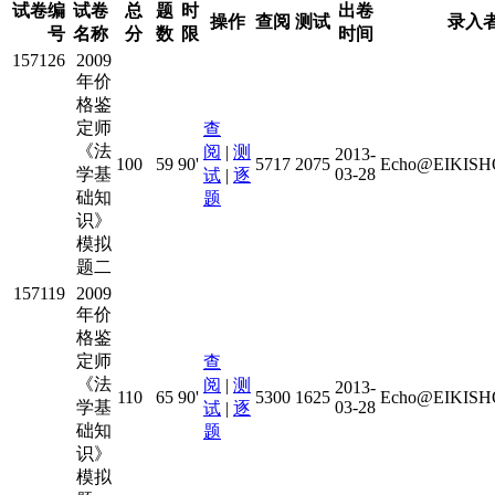
试卷编
试卷
总
题
时
出卷
操作
查阅
测试
录入
号
名称
分
数
限
时间
157126
2009
年价
格鉴
定师
查
《法
阅
|
测
2013-
100
59
90'
5717
2075
Echo@EIKISHO
学基
03-28
试
|
逐
础知
题
识》
模拟
题二
157119
2009
年价
格鉴
定师
查
《法
阅
|
测
2013-
110
65
90'
5300
1625
Echo@EIKISHO
学基
03-28
试
|
逐
础知
题
识》
模拟