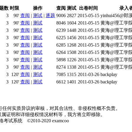
题数
时限
操作
查阅
测试
出卷时间
录入
3
90'
查阅
|
测试
|
逐题
9006
2827
2015-05-15
yinhui456
3
90'
查阅
|
测试
8046
1604
2011-05-15
黄海@理工学
3
90'
查阅
|
测试
6239
1448
2011-05-15
黄海@理工学
3
90'
查阅
|
测试
6225
1456
2011-05-15
黄海@理工学
3
90'
查阅
|
测试
6285
1268
2011-05-15
黄海@理工学
3
90'
查阅
|
测试
6264
1508
2011-05-15
黄海@理工学
3
90'
查阅
|
测试
5898
1226
2011-05-15
黄海@理工学
3
90'
查阅
|
测试
8274
1338
2011-05-15
黄海@理工学
3
120'
查阅
|
测试
7085
1315
2011-03-26
backplay
3
120'
查阅
|
测试
6612
1401
2011-03-26
backplay
行任何实质异议的审核，对其合法性、非侵权性概不负责。
并提供权属证明和详细侵权情况材料等，我方将立即移除。
 ©2010-2020 examcoo