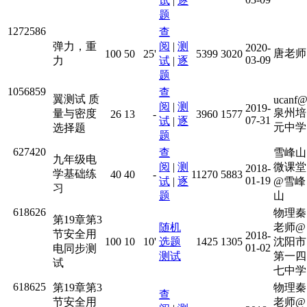
试
|
逐
题
1272586
查
弹力，重
阅
|
测
2020-
唐老师
100
50
25'
5399
3020
03-09
力
试
|
逐
题
1056859
查
翼测试 质
ucanf
阅
|
测
2019-
泉州培
量与密度
26
13
-
3960
1577
07-31
试
|
逐
元中学
选择题
题
627420
查
雪峰山
九年级电
阅
|
测
微课堂
2018-
学基础练
40
40
-
11270
5883
01-19
试
|
逐
@雪峰
习
题
山
618626
物理秦
第19章第3
随机
老师@
节安全用
2018-
100
10
10'
选题
1425
1305
沈阳市
01-02
电同步测
测试
第一四
试
七中学
618625
第19章第3
物理秦
查
节安全用
老师@