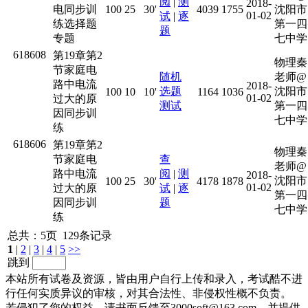
阅
|
测
2018-
电同步训
100
25
30'
4039
1755
沈阳市
01-02
试
|
逐
练选择题
第一四
题
专题
七中学
618608
第19章第2
物理秦
节家庭电
随机
老师@
路中电流
2018-
选题
沈阳市
100
10
10'
1164
1036
01-02
过大的原
测试
第一四
因同步训
七中学
练
618606
第19章第2
物理秦
节家庭电
查
老师@
路中电流
阅
|
测
2018-
沈阳市
100
25
30'
4178
1878
01-02
过大的原
试
|
逐
第一四
因同步训
题
七中学
练
总共：5页 129条记录
1
|
2
|
3
|
4
|
5
>>
跳到
本站所有试卷及资源，皆由用户自行上传和录入，考试酷不进
行任何实质异议的审核，对其合法性、非侵权性概不负责。
若侵犯了您的权益，请书面反馈至3000soft@163.com，并提供