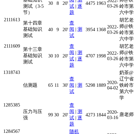
2022-
30
8
20'
4475
1963
03-26
测试（3-5
试
|
逐
岭市第
节）
题
六中学
2111613
胡艺老
第十四章
查
师@铁
2022-
基础知识
阅
|
测
40
9
20'
3954
1368
03-26
岭市第
测试
试
六中学
2111609
查
胡艺老
第十三章
阅
|
测
师@铁
2022-
基础知识
30
10
20'
4707
1998
03-26
试
|
逐
岭市第
测试
题
六中学
1318743
奶茶@
查
辽宁省
2020-
估测题
65
11
30'
阅
|
测
5298
1889
铁岭市
04-02
试
第六中
学
1285385
查
压力与压
阅
|
测
2020-
唐老师
99
30
20'
4273
1844
03-16
强
试
|
逐
题
1284567
随机