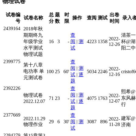
物理试卷
试卷编
总
题
时
出卷
试卷名称
操作
查阅
测试
录入
号
分
数
限
时间
2439164
2018年秋
期期终九
查
清茶一
2022-
年级学业
16
3
-
阅
|
测
4223
1358
杯@湖
12-26
水平测试
试
阳二中
物理试题
2399775
查
第十八章
阅
|
测
2022-
电功率 单
100
25
60'
5034
2246
cristof6
12-16
试
|
逐
元测试卷
题
2392226
查
熙希@
阅
|
测
物理试卷
2022-
东风赫
71
23
-
4075
1763
12-07
2022.12.07
试
|
逐
行
题
2377669
查
建军@
2022.11.29
2022-
29
6
30'
阅
|
测
3087
896
物理作业
11-28
济南
试
2284279
第15章第3