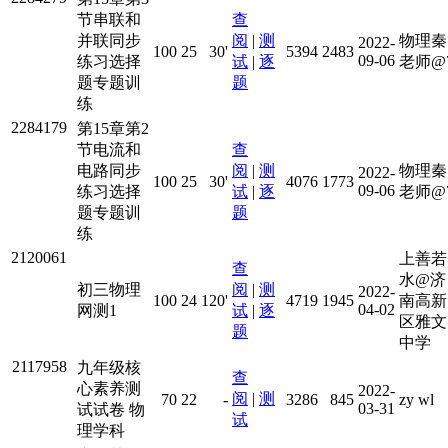
节串联和
查
并联同步
阅
|
测
物理秦
2022-
100
25
30'
5394
2483
09-06
练习选择
试
|
逐
老师@
题专题训
题
练
2284179
第15章第2
节电流和
查
电路同步
阅
|
测
物理秦
2022-
100
25
30'
4076
1773
09-06
练习选择
试
|
逐
老师@
题专题训
题
练
2120061
上善若
查
水@济
初三物理
阅
|
测
2022-
100
24
120'
4719
1945
南高新
04-02
网测1
试
|
逐
区雅文
题
中学
2117958
九年级核
查
心素养测
2022-
阅
|
测
70
22
-
3286
845
zy wl
03-31
试试卷 物
试
理学科