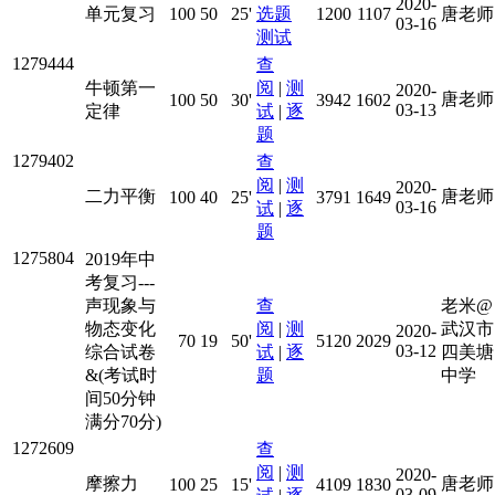
2020-
单元复习
100
50
25'
选题
1200
1107
唐老师
03-16
测试
1279444
查
牛顿第一
阅
|
测
2020-
唐老师
100
50
30'
3942
1602
03-13
定律
试
|
逐
题
1279402
查
阅
|
测
2020-
二力平衡
唐老师
100
40
25'
3791
1649
03-16
试
|
逐
题
1275804
2019年中
考复习---
声现象与
查
老米@
物态变化
阅
|
测
武汉市
2020-
70
19
50'
5120
2029
03-12
综合试卷
试
|
逐
四美塘
&(考试时
题
中学
间50分钟
满分70分)
1272609
查
阅
|
测
2020-
摩擦力
唐老师
100
25
15'
4109
1830
03-09