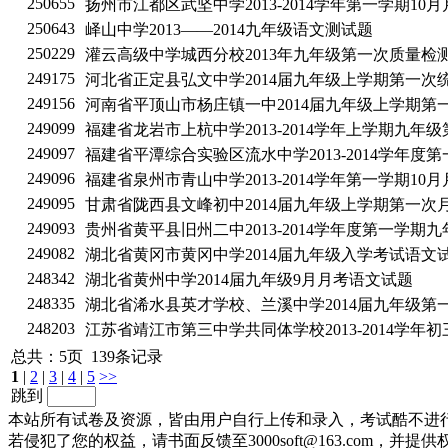
250655
扬州市江都区武坚中学2013-2014学年第一学期1
250643
峄山中学2013——2014九年级语文测试题
250229
灌云高级中学城西分校2013年九年级第一次质量检
249175
河北省正定县弘文中学2014届九年级上学期第一次
249156
河南省平顶山市杨庄镇一中2014届九年级上学期第
249099
福建省龙岩市上杭中学2013-2014学年上学期九年
249097
福建省平潭综合实验区流水中学2013-2014学年
249096
福建省泉州市青山中学2013-2014学年第一学期1
249095
甘肃省陇西县文峰初中2014届九年级上学期第一次
249093
贵州省黄平县旧州二中2013-2014学年度第一学
249082
湖北省黄冈市黄冈中学2014届九年级入学考试语文
248342
湖北省黄州中学2014届九年级9月月考语文试题
248335
湖北省浠水县英才学校、兰溪中学2014届九年级第
248203
江苏省靖江市第三中学共同体学校2013-2014学年
总共：5页 139条记录
1
|
2
|
3
|
4
|
5
>>
跳到
本站所有试卷及资源，皆由用户自行上传和录入，考试酷不进
若侵犯了您的权益，请书面反馈至3000soft@163.com，