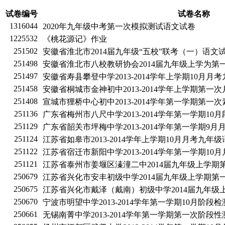
试卷编号
试卷名称
1316044
2020年九年级中考第一次模拟测试语文试卷
1225532
《桃花源记》作业
251502
安徽省淮北市2014届九年级“五校”联考（一）语文
251498
安徽省淮北市八校教研协会2014届九年级上学为第
251497
安徽省寿县攀登中学2013-2014学年上学期10月月
251458
安徽省桐城市金神初中2013-2014学年上学期第一
251408
宣城市狸桥中心初中2013-2014学年第一学期第
251136
广东省梅州市八尺中学2013-2014学年第一学期1
251129
广东省韶关市坪梅中学2013-2014学年第一学期9
251124
江苏省如皋市2013-2014学年上学期10月月考九年
251122
江苏省宿迁市新阳中学2013-2014学年第一学期1
251121
江苏省泰州市姜堰区溱潼二中2014届九年级上学期
250679
江苏省兴化市安丰初级中学2014届九年级上学期第
250675
江苏省兴化市戴泽（戴南）初级中学2014届九年级
250670
宁波市明望中学2013-2014学年第一学期10月阶
250661
无锡南菁中学2013-2014学年第一学期第一次阶段