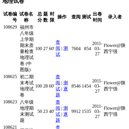
地理试卷
试卷编
试卷名
总
题
时
出卷
操作
查阅
测试
录入者
号
称
分
数
限
时间
108629
福州市
八年级
上学期
查
2011-
期末质
Flower@陕
阅
|
测
100
27
60'
7604
854
03-
量检查
西宁强
27
试
地理试
卷 (中
图版)
108625
初二期
查
2011-
末考试
阅
|
测
Flower@陕
100
28
60'
8546
1454
03-
地理试
试
|
逐
西宁强
27
卷
题
108623
八年级
查
2011-
地理期
阅
|
测
Flower@陕
50
23
40'
9912
1535
03-
末测试
试
|
逐
西宁强
27
题
题
108621
查