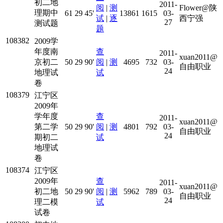
初二地
2011-
阅
|
测
Flower@陕
理期中
61
29
45'
13861
1615
03-
试
|
逐
西宁强
27
测试题
题
108382
2009学
年度南
查
2011-
xuan2011@
京初二
50
29
90'
阅
|
测
4695
732
03-
自由职业
24
地理试
试
卷
108379
江宁区
2009年
学年度
查
2011-
xuan2011@
第二学
50
29
90'
阅
|
测
4801
792
03-
自由职业
24
期初二
试
地理试
卷
108374
江宁区
2009年
查
2011-
xuan2011@
初二地
50
29
90'
阅
|
测
5962
789
03-
自由职业
24
理二模
试
试卷