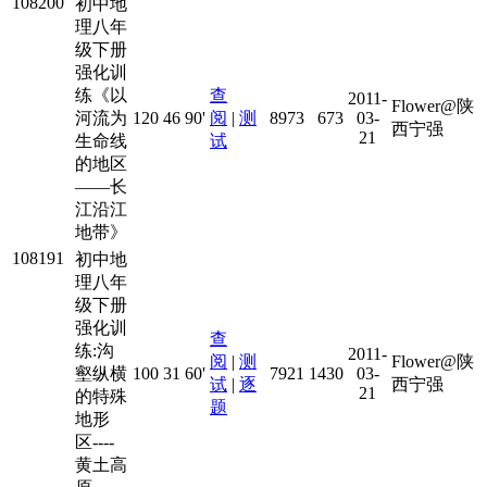
108200
初中地
理八年
级下册
强化训
练《以
查
2011-
Flower@陕
河流为
120
46
90'
阅
|
测
8973
673
03-
西宁强
21
生命线
试
的地区
——长
江沿江
地带》
108191
初中地
理八年
级下册
强化训
查
练:沟
2011-
阅
|
测
Flower@陕
壑纵横
100
31
60'
7921
1430
03-
试
|
逐
西宁强
21
的特殊
题
地形
区----
黄土高