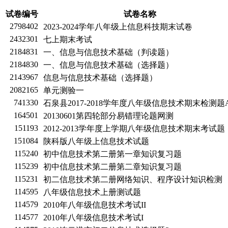
试卷编号
试卷名称
2798402
2023-2024学年八年级上信息科技期末试卷
2432301
七上期末考试
2184831
一、信息与信息技术基础（判读题）
2184830
一、信息与信息技术基础（选择题）
2143967
信息与信息技术基础（选择题）
2082165
单元测验一
741330
石泉县2017-2018学年度八年级信息技术期末检测题
164501
20130601第四轮部分易错理论题网测
151193
2012-2013学年度上学期八年级信息技术期末考试题
151084
陕科版八年级上信息技术试题
115240
初中信息技术第二册第一章知识复习题
115239
初中信息技术第二册第二章知识复习题
115231
初二信息技术第二册网络知识、程序设计知识检测
114595
八年级信息技术上册测试题
114579
2010年八年级信息技术考试II
114577
2010年八年级信息技术考试I