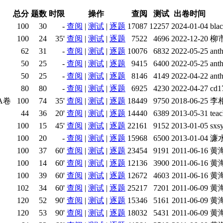
总分
题数
时限
操作
查阅
测试
出卷时间
100
30
-
查阅
|
测试
|
逐题
17087
12257
2024-01-04
bla
100
24
35'
查阅
|
测试
|
逐题
7522
4696
2022-12-20
柳
62
31
-
查阅
|
测试
|
逐题
10076
6832
2022-05-25
an
50
25
-
查阅
|
测试
|
逐题
9415
6400
2022-05-25
an
50
25
-
查阅
|
测试
|
逐题
8146
4149
2022-04-22
an
80
80
-
查阅
|
测试
|
逐题
6925
4230
2022-04-27
cd
A卷
100
74
35'
查阅
|
测试
|
逐题
18449
9750
2018-06-25
李
44
36
20'
查阅
|
测试
|
逐题
14440
6389
2013-05-31
te
100
15
45'
查阅
|
测试
|
逐题
22161
9152
2013-01-05
sx
100
20
-
查阅
|
测试
|
逐题
15968
6500
2013-01-04
濂水
100
37
60'
查阅
|
测试
|
逐题
23454
9191
2011-06-16
黄
100
14
60'
查阅
|
测试
|
逐题
12136
3900
2011-06-16
黄
100
39
60'
查阅
|
测试
|
逐题
12672
4603
2011-06-16
黄
102
34
60'
查阅
|
测试
|
逐题
25217
7201
2011-06-09
黄
120
52
90'
查阅
|
测试
|
逐题
15346
5161
2011-06-09
黄
120
53
90'
查阅
|
测试
|
逐题
18032
5431
2011-06-09
黄