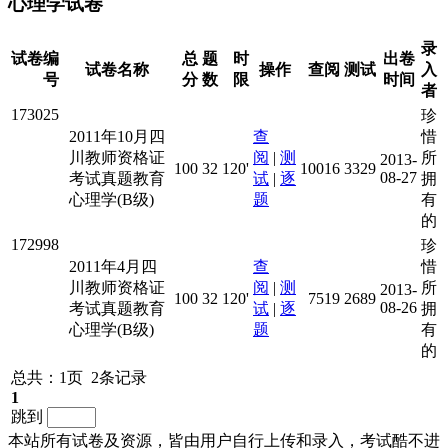
心理学试卷
录
试卷编
总
题
时
出卷
试卷名称
操作
查阅
测试
入
号
分
数
限
时间
者
173025
珍
2011年10月四
查
惜
川教师资格证
阅
|
测
所
2013-
100
32
120'
10016
3329
08-27
考试真题教育
试
|
逐
拥
心理学(B级)
题
有
的
172998
珍
2011年4月四
查
惜
川教师资格证
阅
|
测
所
2013-
100
32
120'
7519
2689
08-26
考试真题教育
试
|
逐
拥
心理学(B级)
题
有
的
总共：1页 2条记录
1
跳到
本站所有试卷及资源，皆由用户自行上传和录入，考试酷不进