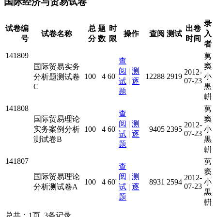
国际经济与贸易试卷
录
试卷编
总
题
时
出卷
试卷名称
操作
查阅
测试
入
号
分
数
限
时间
者
141809
莮
查
窦
国际贸易实务
阅
|
测
2012-
100
4
60'
12288
2919
小
分析题测试卷
07-23
试
|
逐
C
黒
题
輧
141808
莮
查
国际贸易理论
窦
阅
|
测
2012-
实务案例分析
100
4
60'
9405
2395
小
07-23
试
|
逐
测试卷B
黒
题
輧
141807
莮
查
窦
国际贸易理论
阅
|
测
2012-
100
4
60'
8931
2594
小
07-23
分析测试卷A
试
|
逐
黒
题
輧
总共：1页 3条记录