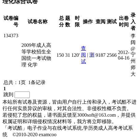
理化综合试卷
录
试卷编
总
题
时
出卷
试卷名称
操作
查阅
测试
入
号
分
数
限
时间
者
134373
李
阔
2009年成人高
查
@
等学校招生全
2012-
宁
阅
|
测
150
31
120'
9187
2566
04-16
国统一考试物
州
试
理 化学
师
大
总共：1页 1条记录
1
跳到
本站所有试卷及资源，皆由用户自行上传和录入，考试酷不进
行任何实质异议的审核，对其合法性、非侵权性概不负责。
若侵犯了您的权益，请书面反馈至3000soft@163.com，并提供
权属证明和详细侵权情况材料等，我方将立即移除。
「考试酷」电子作业与在线考试系统,学历类成人高考考试系
统 ©2010-2020 examcoo