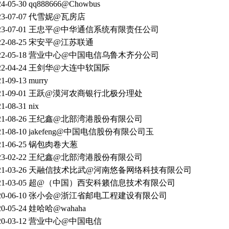
24-05-30
qq888666@Chowbus
23-07-07
代雪妮@瓦房店
23-07-01
王忠平@中华通信系统有限责任公司
22-08-25
宋安平@江苏联通
22-05-18
营业中心@中国电信乌鲁木齐分公司
22-04-24
王剑华@大连中软国际
21-09-13
murry
21-09-01
王跃@漠河农商银行北极分理处
21-08-31
nix
21-08-26
王纪鑫@北部湾港股份有限公司
21-08-10
jakefeng@中国电信股份有限公司玉
21-06-25
锅包肉卷大葱
23-02-22
王纪鑫@北部湾港股份有限公司
21-03-26
天融信技术比武@河南悠备网络科技有限公司
21-03-05
超@（中国）西安科籁信息技术有限公司
20-06-10
张小会@浙江省邮电工程建设有限公司
20-05-24
娃哈哈@wahaha
20-03-12
营业中心@中国电信