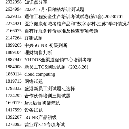
2922998
知识点分享
2634994
2023年7月7日稽核培训测试题
2629312
通信工程安全生产培训考试试卷(第1套)-20230701
2274921
医疗健康领域考核产品和“数字乡村-江苏”学习情况
2166075
自有厅服务评价标准及检查专项考题
2147264
IT测试题
1899265
中兴5G-NR-初级判断
1889104
理财销售判断
1887947
YHDOS全渠道促销中心培训考核
1884008
新员工TOS测试试题（202.8.26）
1869114
cloud computing
1819713
网络试题
1798332
盛港新员工测试题3_选择
1724295
合作伙伴培训三期试题
1699119
Java后台初筛笔试
1417599
设备试题
1392207
5G-NR产品初级
1278093
营业厅3.15专项考试