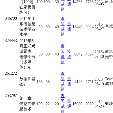
（100题
100
100
30'
14733
7786
teac
06-05
试
|
逐
在家反复
题
练习）
346700
2015年山
查
东省信息
阅
|
测
2016-
考试
50
50
40'
18440
9924
05-27
技术学业
试
|
逐
水平
题
324443
2013年6
月正式考
查
试题库—
阅
|
测
俞惠
2016-
80
80
40'
9842
4397
03-10
选修部分
试
|
逐
光中
（多媒
题
体）A
261272
查
数据库基
阅
|
测
Tea
2020-
133
58
-
4126
1711
成都
05-19
础2
试
|
逐
题
253797
查
第一章
阅
|
测
2015-
信息与信
梁琰
100
22
20'
16980
8989
04-24
试
|
逐
息技术
题