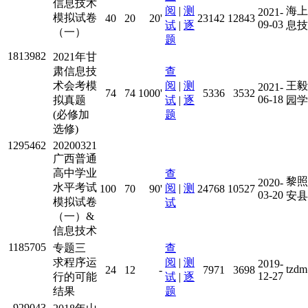
信息技术
阅
|
测
海上
2021-
模拟试卷
40
20
20'
23142
12843
09-03
试
|
逐
息技
（一）
题
1813982
2021年甘
肃信息技
查
术会考模
阅
|
测
王毅
2021-
74
74
1000'
5336
3532
06-18
拟真题
试
|
逐
园学
(必修加
题
选修)
1295462
20200321
广西普通
高中学业
查
黎照
2020-
水平考试
阅
|
测
100
70
90'
24768
10527
03-20
安县
模拟试卷
试
（一）&
信息技术
1185705
专题三
查
求程序运
阅
|
测
2019-
tz
24
12
-
7971
3698
12-27
行的可能
试
|
逐
结果
题
929043