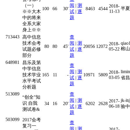
（一）
阅
|
测
2018-
半夏
100
66
30'
8463
4544
11-13
※※大木
试
|
逐
中的将来
题
全系大家
身上※※
713443
高中信息
查
技术会考
阅
|
测
qia
2018-
80
80
45'
20056
12072
榕山
05-22
试题必修
试
|
逐
部分
题
648981
昌乐及第
查
中学信息
阅
|
测
lim
2018-
技术学业
165
11
-
10971
5809
03-05
试
|
逐
省昌
水平考试
题
分析题
513089
查
“创全”知
阅
|
测
jk
2017-
识 自我
34
16
20'
6202
2628
06-18
试
|
逐
验中
测试卷&
题
503099
2017会考
查
复习一
阅
|
测
2017-