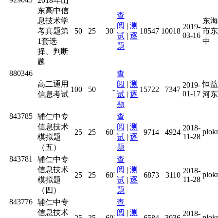
2018年山
东高中信
查
息技术学
东海
阅
|
测
2019-
考真题第
50
25
30'
18547
10018
市东
03-16
试
|
逐
1套选
中
题
择、判断
题
880346
查
高二通用
阅
|
测
恒益
2019-
100
50
-
15722
7347
01-17
信息考试
试
|
逐
河东
题
843785
辅仁中专
查
信息技术
阅
|
测
2018-
plo
25
25
60'
9714
4924
11-28
模拟题
试
|
逐
（五）
题
843781
辅仁中专
查
信息技术
阅
|
测
2018-
plo
25
25
60'
6873
3110
11-28
模拟题
试
|
逐
（四）
题
843776
辅仁中专
查
信息技术
阅
|
测
2018-
plo
25
25
60'
6584
3036