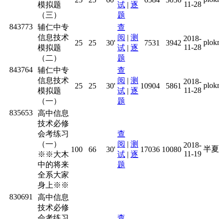
11-28
模拟题
试
|
逐
（三）
题
843773
辅仁中专
查
信息技术
阅
|
测
2018-
plo
25
25
30'
7531
3942
11-28
模拟题
试
|
逐
（二）
题
843764
辅仁中专
查
信息技术
阅
|
测
2018-
plo
25
25
30'
10904
5861
11-28
模拟题
试
|
逐
（一）
题
835653
高中信息
技术必修
会考练习
查
（一）
阅
|
测
2018-
半夏
100
66
30'
17036
10080
11-19
※※大木
试
|
逐
中的将来
题
全系大家
身上※※
830691
高中信息
技术必修
会考练习
查