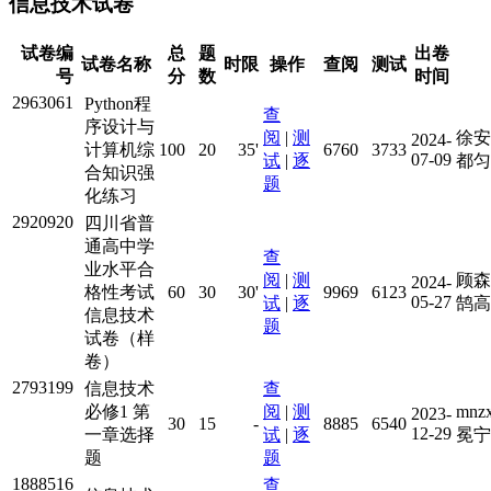
信息技术试卷
试卷编
总
题
出卷
试卷名称
时限
操作
查阅
测试
号
分
数
时间
2963061
Python程
查
序设计与
阅
|
测
徐安
2024-
计算机综
100
20
35'
6760
3733
07-09
试
|
逐
都匀
合知识强
题
化练习
2920920
四川省普
通高中学
查
业水平合
阅
|
测
顾森
2024-
格性考试
60
30
30'
9969
6123
05-27
试
|
逐
鹄高
信息技术
题
试卷（样
卷）
2793199
信息技术
查
必修1 第
阅
|
测
mn
2023-
30
15
-
8885
6540
12-29
一章选择
试
|
逐
冕宁
题
题
1888516
查