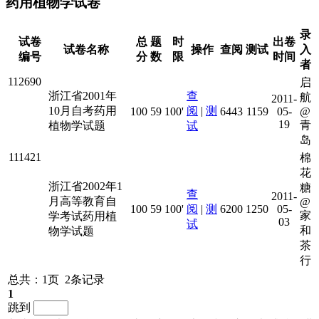
药用植物学试卷
录
试卷
总
题
时
出卷
试卷名称
操作
查阅
测试
入
编号
分
数
限
时间
者
112690
启
浙江省2001年
查
航
2011-
10月自考药用
阅
|
测
100
59
100'
6443
1159
05-
@
19
青
植物学试题
试
岛
111421
棉
花
浙江省2002年1
糖
查
2011-
月高等教育自
@
100
59
100'
阅
|
测
6200
1250
05-
家
学考试药用植
03
试
和
物学试题
茶
行
总共：1页 2条记录
1
跳到