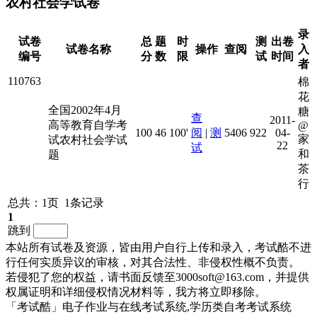
农村社会学试卷
录
试卷
总
题
时
测
出卷
试卷名称
操作
查阅
入
编号
分
数
限
试
时间
者
110763
棉
花
全国2002年4月
糖
查
2011-
高等教育自学考
@
100
46
100'
阅
|
测
5406
922
04-
家
试农村社会学试
22
试
和
题
茶
行
总共：1页 1条记录
1
跳到
本站所有试卷及资源，皆由用户自行上传和录入，考试酷不进
行任何实质异议的审核，对其合法性、非侵权性概不负责。
若侵犯了您的权益，请书面反馈至3000soft@163.com，并提供
权属证明和详细侵权情况材料等，我方将立即移除。
「考试酷」电子作业与在线考试系统,学历类自考考试系统