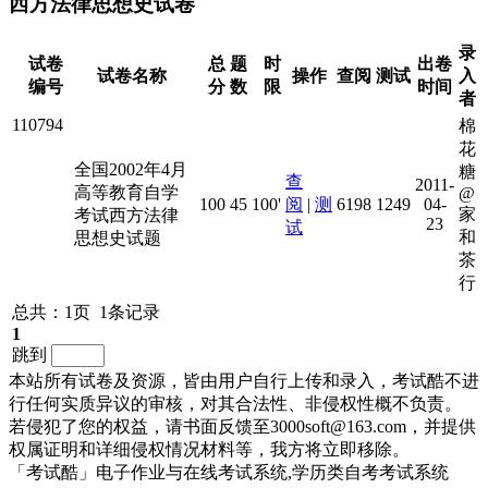
西方法律思想史试卷
录
试卷
总
题
时
出卷
试卷名称
操作
查阅
测试
入
编号
分
数
限
时间
者
110794
棉
花
全国2002年4月
糖
查
2011-
高等教育自学
@
100
45
100'
阅
|
测
6198
1249
04-
家
考试西方法律
23
试
和
思想史试题
茶
行
总共：1页 1条记录
1
跳到
本站所有试卷及资源，皆由用户自行上传和录入，考试酷不进
行任何实质异议的审核，对其合法性、非侵权性概不负责。
若侵犯了您的权益，请书面反馈至3000soft@163.com，并提供
权属证明和详细侵权情况材料等，我方将立即移除。
「考试酷」电子作业与在线考试系统,学历类自考考试系统