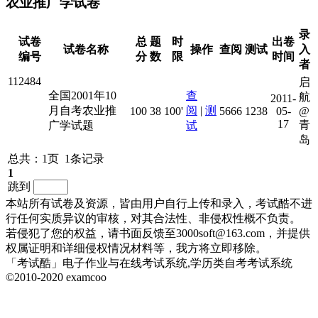
农业推广学试卷
录
试卷
总
题
时
出卷
试卷名称
操作
查阅
测试
入
编号
分
数
限
时间
者
112484
启
全国2001年10
查
航
2011-
月自考农业推
阅
|
测
100
38
100'
5666
1238
05-
@
17
青
广学试题
试
岛
总共：1页 1条记录
1
跳到
本站所有试卷及资源，皆由用户自行上传和录入，考试酷不进
行任何实质异议的审核，对其合法性、非侵权性概不负责。
若侵犯了您的权益，请书面反馈至3000soft@163.com，并提供
权属证明和详细侵权情况材料等，我方将立即移除。
「考试酷」电子作业与在线考试系统,学历类自考考试系统
©2010-2020 examcoo