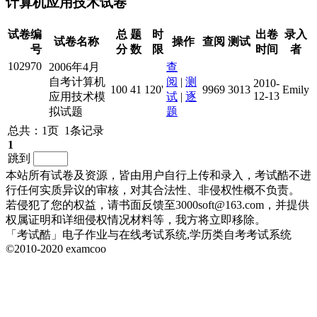
计算机应用技术试卷
试卷编
总
题
时
出卷
录入
试卷名称
操作
查阅
测试
号
分
数
限
时间
者
102970
2006年4月
查
自考计算机
阅
|
测
2010-
100
41
120'
9969
3013
Emily
12-13
应用技术模
试
|
逐
拟试题
题
总共：1页 1条记录
1
跳到
本站所有试卷及资源，皆由用户自行上传和录入，考试酷不进
行任何实质异议的审核，对其合法性、非侵权性概不负责。
若侵犯了您的权益，请书面反馈至3000soft@163.com，并提供
权属证明和详细侵权情况材料等，我方将立即移除。
「考试酷」电子作业与在线考试系统,学历类自考考试系统
©2010-2020 examcoo