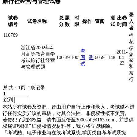
旅行社经营与管理试卷
录
试卷
总
题
时
测
出卷
试卷名称
操作
查阅
入
编号
分
数
限
试
时间
者
110769
棉
花
浙江省2002年4
糖
查
2011-
月高等教育自学
@
100
39
100'
阅
|
测
6059
1148
04-
家
考试旅行社经营
23
试
和
与管理试题
茶
行
总共：1页 1条记录
1
跳到
本站所有试卷及资源，皆由用户自行上传和录入，考试酷不进
行任何实质异议的审核，对其合法性、非侵权性概不负责。
若侵犯了您的权益，请书面反馈至3000soft@163.com，并提供
权属证明和详细侵权情况材料等，我方将立即移除。
「考试酷」电子作业与在线考试系统,学历类自考考试系统