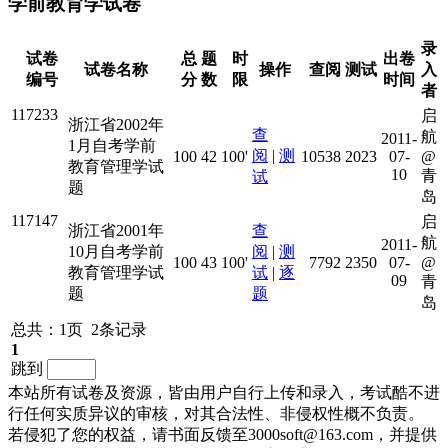
学前教育学试卷
录
试卷
总
题
时
出卷
试卷名称
操作
查阅
测试
入
编号
分
数
限
时间
者
117233
启
浙江省2002年
查
航
2011-
1月自考学前
阅
|
测
100
42
100'
10538
2023
07-
@
教育管理学试
10
青
试
题
岛
117147
启
浙江省2001年
查
航
2011-
10月自考学前
阅
|
测
100
43
100'
7792
2350
07-
@
教育管理学试
试
|
逐
09
青
题
题
岛
总共：1页 2条记录
1
跳到
本站所有试卷及资源，皆由用户自行上传和录入，考试酷不进
行任何实质异议的审核，对其合法性、非侵权性概不负责。
若侵犯了您的权益，请书面反馈至3000soft@163.com，并提供