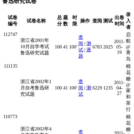
鲁迅研究试卷
录
试卷
总
题
时
出卷
试卷名称
操作
查阅
测试
入
编号
分
数
限
时间
者
112747
启
查
浙江省2001年
航
2011-
阅
|
测
10月自学考试
100
41
100'
6783
2025
05-
@
试
|
逐
19
青
鲁迅研究试题
题
岛
111135
棉
花
糖
浙江省2002年1
查
2011-
@
月自考鲁迅研
100
41
100'
阅
|
测
6229
1235
04-
家
27
究试题
试
和
茶
行
110773
棉
花
浙江省2002年4
糖
查
2011-