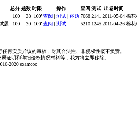
总分
题数
时限
操作
查阅
测试
出卷时间
100
38
100'
查阅
|
测试
|
逐题
7068
2141
2011-05-04
棉花
试题
100
39
100'
查阅
|
测试
5210
1245
2011-04-26
棉花
行任何实质异议的审核，对其合法性、非侵权性概不负责。
并提供权属证明和详细侵权情况材料等，我方将立即移除。
20 examcoo