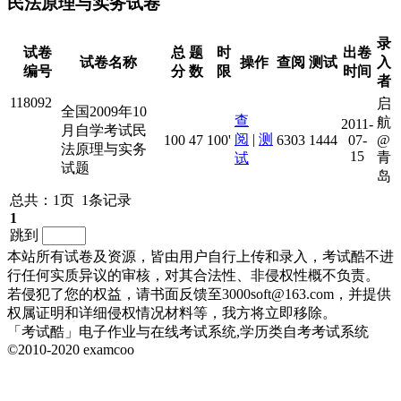
民法原理与实务试卷
录
试卷
总
题
时
出卷
试卷名称
操作
查阅
测试
入
编号
分
数
限
时间
者
118092
启
全国2009年10
查
航
2011-
月自学考试民
阅
|
测
100
47
100'
6303
1444
07-
@
法原理与实务
15
青
试
试题
岛
总共：1页 1条记录
1
跳到
本站所有试卷及资源，皆由用户自行上传和录入，考试酷不进
行任何实质异议的审核，对其合法性、非侵权性概不负责。
若侵犯了您的权益，请书面反馈至3000soft@163.com，并提供
权属证明和详细侵权情况材料等，我方将立即移除。
「考试酷」电子作业与在线考试系统,学历类自考考试系统
©2010-2020 examcoo