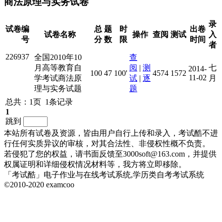
商法原理与实务试卷
录
试卷编
总
题
时
出卷
试卷名称
操作
查阅
测试
入
号
分
数
限
时间
者
226937
全国2010年10
查
月高等教育自
阅
|
测
七
2014-
100
47
100'
4574
1572
11-02
学考试商法原
试
|
逐
月
理与实务试题
题
总共：1页 1条记录
1
跳到
本站所有试卷及资源，皆由用户自行上传和录入，考试酷不进
行任何实质异议的审核，对其合法性、非侵权性概不负责。
若侵犯了您的权益，请书面反馈至3000soft@163.com，并提供
权属证明和详细侵权情况材料等，我方将立即移除。
「考试酷」电子作业与在线考试系统,学历类自考考试系统
©2010-2020 examcoo