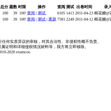
总分
题数
时限
操作
查阅
测试
出卷时间
录
100
39
100'
查阅
|
测试
6105
1413
2011-04-23
棉花糖@
100
39
100'
查阅
|
测试
|
逐题
7581
2249
2011-04-12
棉花糖@
行任何实质异议的审核，对其合法性、非侵权性概不负责。
并提供权属证明和详细侵权情况材料等，我方将立即移除。
20 examcoo