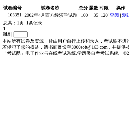
试卷编号
试卷名称
总分
题数
时限
操作
103351
2002年4月西方经济学试题
100
35
120'
查阅
|
测
总共：1页 1条记录
1
跳到
本站所有试卷及资源，皆由用户自行上传和录入，考试酷不进
若侵犯了您的权益，请书面反馈至3000soft@163.com，
「考试酷」电子作业与在线考试系统,学历类自考考试系统 ©2010-20