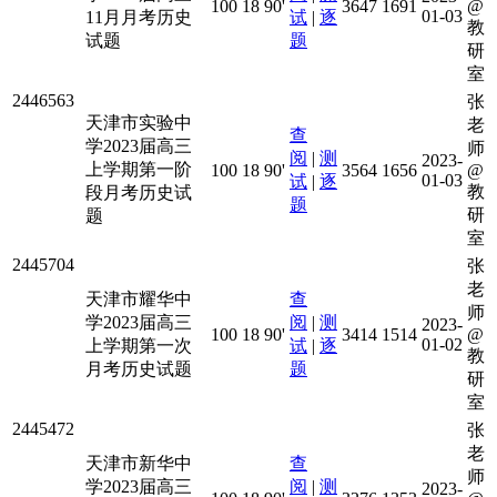
100
18
90'
3647
1691
@
01-03
11月月考历史
试
|
逐
教
试题
题
研
室
2446563
张
天津市实验中
老
查
学2023届高三
师
阅
|
测
2023-
上学期第一阶
100
18
90'
3564
1656
@
01-03
试
|
逐
教
段月考历史试
题
研
题
室
2445704
张
老
天津市耀华中
查
师
学2023届高三
阅
|
测
2023-
100
18
90'
3414
1514
@
01-02
上学期第一次
试
|
逐
教
月考历史试题
题
研
室
2445472
张
老
天津市新华中
查
师
学2023届高三
阅
|
测
2023-