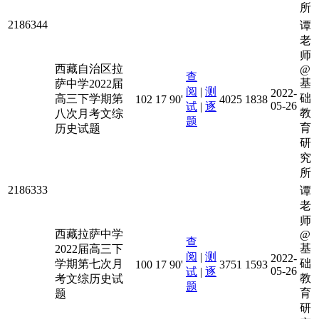
所
2186344
谭
老
师
西藏自治区拉
@
查
基
萨中学2022届
阅
|
测
2022-
础
高三下学期第
102
17
90'
4025
1838
05-26
试
|
逐
教
八次月考文综
题
育
历史试题
研
究
所
2186333
谭
老
师
西藏拉萨中学
@
查
基
2022届高三下
阅
|
测
2022-
础
学期第七次月
100
17
90'
3751
1593
05-26
试
|
逐
教
考文综历史试
题
育
题
研