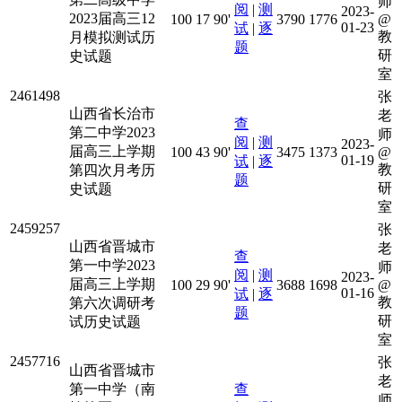
师
阅
|
测
2023-
2023届高三12
100
17
90'
3790
1776
@
01-23
试
|
逐
教
月模拟测试历
题
研
史试题
室
2461498
张
山西省长治市
老
查
第二中学2023
师
阅
|
测
2023-
届高三上学期
100
43
90'
3475
1373
@
01-19
试
|
逐
教
第四次月考历
题
研
史试题
室
2459257
张
山西省晋城市
老
查
第一中学2023
师
阅
|
测
2023-
届高三上学期
100
29
90'
3688
1698
@
01-16
试
|
逐
教
第六次调研考
题
研
试历史试题
室
2457716
张
山西省晋城市
老
第一中学（南
查
师