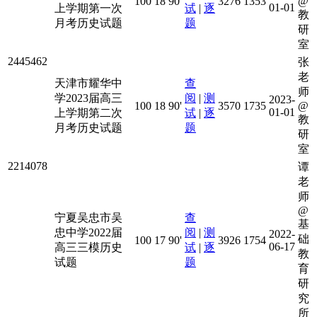
100
18
90'
3276
1353
@
01-01
上学期第一次
试
|
逐
教
月考历史试题
题
研
室
2445462
张
老
天津市耀华中
查
师
学2023届高三
阅
|
测
2023-
100
18
90'
3570
1735
@
01-01
上学期第二次
试
|
逐
教
月考历史试题
题
研
室
2214078
谭
老
师
@
宁夏吴忠市吴
查
基
忠中学2022届
阅
|
测
2022-
础
100
17
90'
3926
1754
06-17
高三三模历史
试
|
逐
教
试题
题
育
研
究
所