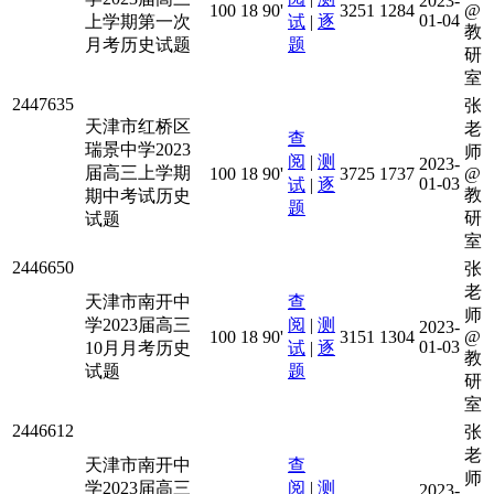
2023-
100
18
90'
3251
1284
@
01-04
上学期第一次
试
|
逐
教
月考历史试题
题
研
室
2447635
张
天津市红桥区
老
查
瑞景中学2023
师
阅
|
测
2023-
届高三上学期
100
18
90'
3725
1737
@
01-03
试
|
逐
教
期中考试历史
题
研
试题
室
2446650
张
老
天津市南开中
查
师
学2023届高三
阅
|
测
2023-
100
18
90'
3151
1304
@
01-03
10月月考历史
试
|
逐
教
试题
题
研
室
2446612
张
老
天津市南开中
查
师
学2023届高三
阅
|
测
2023-