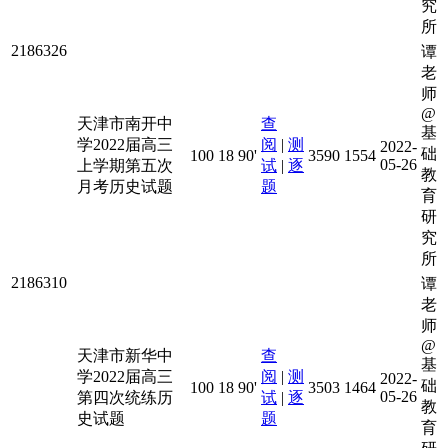
究
所
2186326
谭
老
师
@
天津市南开中
查
基
学2022届高三
阅
|
测
2022-
础
100
18
90'
3590
1554
05-26
上学期第五次
试
|
逐
教
月考历史试题
题
育
研
究
所
2186310
谭
老
师
@
天津市新华中
查
基
学2022届高三
阅
|
测
2022-
础
100
18
90'
3503
1464
05-26
第四次统练历
试
|
逐
教
史试题
题
育