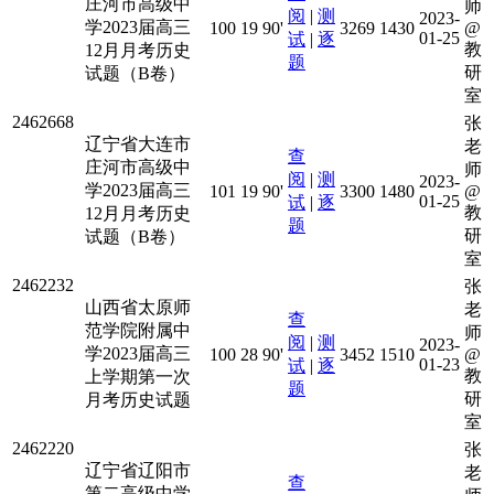
庄河市高级中
师
阅
|
测
2023-
学2023届高三
100
19
90'
3269
1430
@
01-25
试
|
逐
教
12月月考历史
题
研
试题（B卷）
室
2462668
张
辽宁省大连市
老
查
庄河市高级中
师
阅
|
测
2023-
学2023届高三
101
19
90'
3300
1480
@
01-25
试
|
逐
教
12月月考历史
题
研
试题（B卷）
室
2462232
张
山西省太原师
老
查
范学院附属中
师
阅
|
测
2023-
学2023届高三
100
28
90'
3452
1510
@
01-23
试
|
逐
教
上学期第一次
题
研
月考历史试题
室
2462220
张
辽宁省辽阳市
老
查
第二高级中学