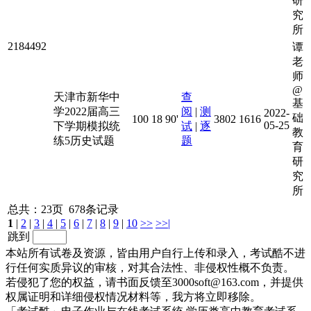
研
究
所
2184492
谭
老
师
@
天津市新华中
查
基
学2022届高三
阅
|
测
2022-
础
100
18
90'
3802
1616
05-25
下学期模拟统
试
|
逐
教
练5历史试题
题
育
研
究
所
总共：23页 678条记录
1
|
2
|
3
|
4
|
5
|
6
|
7
|
8
|
9
|
10
>>
>>|
跳到
本站所有试卷及资源，皆由用户自行上传和录入，考试酷不进
行任何实质异议的审核，对其合法性、非侵权性概不负责。
若侵犯了您的权益，请书面反馈至3000soft@163.com，并提供
权属证明和详细侵权情况材料等，我方将立即移除。