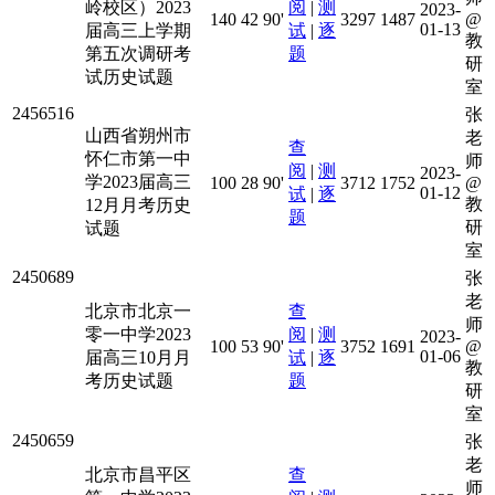
岭校区）2023
阅
|
测
2023-
140
42
90'
3297
1487
@
01-13
届高三上学期
试
|
逐
教
第五次调研考
题
研
试历史试题
室
2456516
张
山西省朔州市
老
查
怀仁市第一中
师
阅
|
测
2023-
学2023届高三
100
28
90'
3712
1752
@
01-12
试
|
逐
教
12月月考历史
题
研
试题
室
2450689
张
老
北京市北京一
查
师
零一中学2023
阅
|
测
2023-
100
53
90'
3752
1691
@
01-06
届高三10月月
试
|
逐
教
考历史试题
题
研
室
2450659
张
老
北京市昌平区
查
师