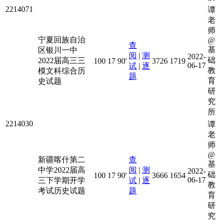
2214071
谭
老
师
宁夏回族自治
@
查
基
区银川一中
阅
|
测
2022-
础
2022届高三三
100
17
90'
3726
1719
06-17
试
|
逐
教
模文科综合历
题
育
史试题
研
究
所
2214030
谭
老
师
@
新疆喀什第二
查
基
中学2022届高
阅
|
测
2022-
础
100
17
90'
3666
1654
06-17
三下学期开学
试
|
逐
教
考试历史试题
题
育
研
究