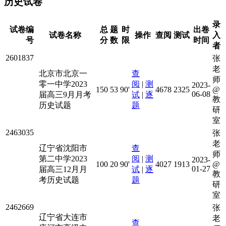
历史试卷
录
试卷编
总
题
时
出卷
试卷名称
操作
查阅
测试
入
号
分
数
限
时间
者
2601837
张
老
北京市北京一
查
师
零一中学2023
阅
|
测
2023-
150
53
90'
4678
2325
@
06-08
届高三9月月考
试
|
逐
教
历史试题
题
研
室
2463035
张
老
辽宁省沈阳市
查
师
第二中学2023
阅
|
测
2023-
100
20
90'
4027
1913
@
01-27
届高三12月月
试
|
逐
教
考历史试题
题
研
室
2462669
张
辽宁省大连市
老
查