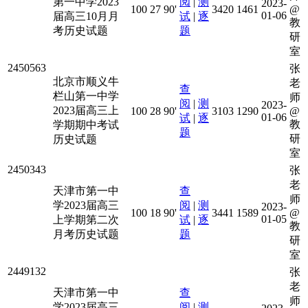
第一中学2023
阅
|
测
2023-
100
27
90'
3420
1461
@
01-06
届高三10月月
试
|
逐
教
考历史试题
题
研
室
2450563
张
北京市顺义牛
老
查
栏山第一中学
师
阅
|
测
2023-
2023届高三上
100
28
90'
3103
1290
@
01-06
试
|
逐
教
学期期中考试
题
研
历史试题
室
2450343
张
老
天津市第一中
查
师
学2023届高三
阅
|
测
2023-
100
18
90'
3441
1589
@
01-05
上学期第二次
试
|
逐
教
月考历史试题
题
研
室
2449132
张
老
天津市第一中
查
师
学2023届高三
阅
|
测