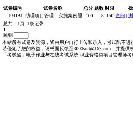
试卷编号
试卷名称
总分
题数
时限
操
104193
助理项目管理：实施案例题
100
8
150'
查阅
|
测
总共：1页 1条记录
1
跳到
本站所有试卷及资源，皆由用户自行上传和录入，考试酷不进
若侵犯了您的权益，请书面反馈至3000soft@163.com，
「考试酷」电子作业与在线考试系统,职业资格类项目管理师考试系统 ©2