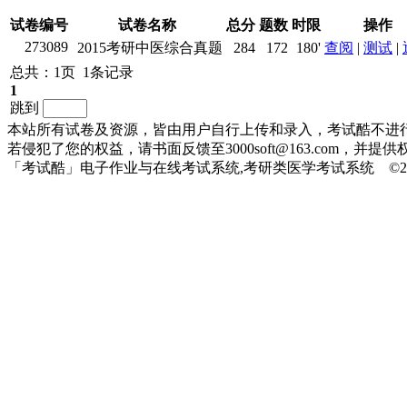
试卷编号
试卷名称
总分
题数
时限
操作
273089
2015考研中医综合真题
284
172
180'
查阅
|
测试
|
总共：1页 1条记录
1
跳到
本站所有试卷及资源，皆由用户自行上传和录入，考试酷不进
若侵犯了您的权益，请书面反馈至3000soft@163.com，
「考试酷」电子作业与在线考试系统,考研类医学考试系统 ©2010-20