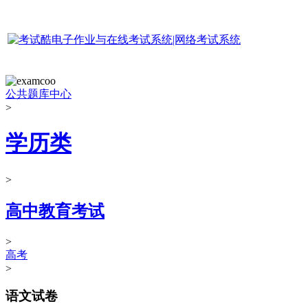
公共题库中心
>
学历类
>
高中教育考试
>
高考
>
语文试卷