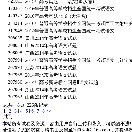
421011
2015年高考真题——语文(重庆卷)
420361
2016年普通高等学校招生全国统一考试语文
420327
2016年高考真题 语文 (天津卷)
344214
2016年普通高等学校招生全国统一考试西工大附中
217948
2014年普通高等学校招生全国统一考试语文
208035
四川2014年高考语文试题
208034
山东2014年高考语文试题
208008
广西2014年高考语文试题
207994
2014年普通高等学校招生全国统一考试语文（辽宁
207993
江苏2014年高考语文试题
207968
2014年北京高考语文试题
207966
2​0​1​4​年​高​考​新​课​标​全​国​卷​Ⅱ​语​文​试​题
207964
浙江2014年高考语文试题
207962
山西2014年高考语文试题
总共：8页 226条记录
1
|
2
|
3
|
4
|
5
|
6
|
7
|
8
>>
跳到
本站所有试卷及资源，皆由用户自行上传和录入，考试酷不进
若侵犯了您的权益，请书面反馈至3000soft@163.com，