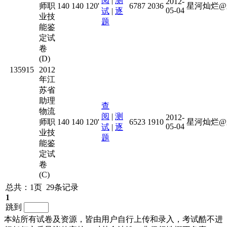
阅
|
测
2012-
师职
140
140
120'
6787
2036
星河灿烂@
05-04
试
|
逐
业技
题
能鉴
定试
卷
(D)
135915
2012
年江
苏省
助理
查
物流
阅
|
测
2012-
师职
140
140
120'
6523
1910
星河灿烂@
05-04
试
|
逐
业技
题
能鉴
定试
卷
(C)
总共：1页 29条记录
1
跳到
本站所有试卷及资源，皆由用户自行上传和录入，考试酷不进