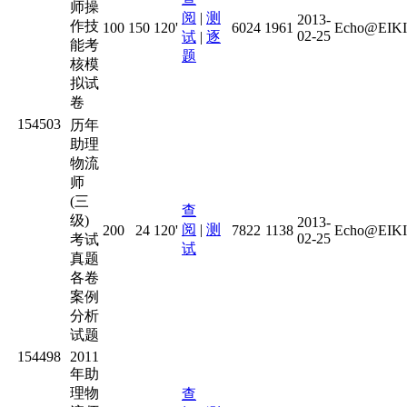
师操
阅
|
测
2013-
作技
100
150
120'
6024
1961
Echo@EIKI
02-25
试
|
逐
能考
题
核模
拟试
卷
154503
历年
助理
物流
师
(三
查
级)
2013-
阅
|
测
200
24
120'
7822
1138
Echo@EIKI
02-25
考试
试
真题
各卷
案例
分析
试题
154498
2011
年助
理物
查