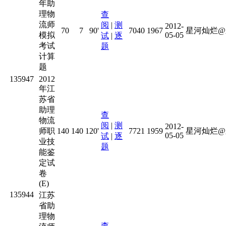
年助
理物
查
流师
阅
|
测
2012-
70
7
90'
7040
1967
星河灿烂@
模拟
05-05
试
|
逐
考试
题
计算
题
135947
2012
年江
苏省
助理
查
物流
阅
|
测
2012-
师职
140
140
120'
7721
1959
星河灿烂@
05-05
试
|
逐
业技
题
能鉴
定试
卷
(E)
135944
江苏
省助
理物
查