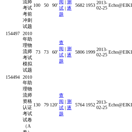
流师
阅
|
测
2013-
100
50
90'
5682
1953
Echo@EIKI
考试
02-25
试
|
逐
考前
题
冲刺
试题
154497
2010
年助
查
理物
阅
|
测
2013-
流师
73
73
60'
5806
1999
Echo@EIKI
02-25
试
|
逐
考试
题
模拟
试题
154494
2010
年助
理物
流师
查
资格
阅
|
测
2013-
130
79
120'
5764
1952
Echo@EIKI
认证
02-25
试
|
逐
考试
题
试卷
（A