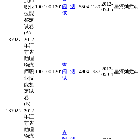
流师
2012-
阅
|
测
星河灿烂@
100
100
120'
5504
1189
职业
05-05
试
技能
鉴定
试卷
(A)
135927
2012
年江
苏省
助理
物流
查
2012-
师职
100
100
120'
阅
|
测
4904
987
星河灿烂@
05-04
业技
试
能鉴
定试
卷
(B)
135925
2012
年江
苏省
助理
查
物流