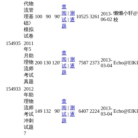
代物
查
流管
阅
|
测
懒懒小轩@
2013-
理基
100
90
90'
10525
3261
06-02
试
|
逐
校
础》
题
模拟
试卷
154935
2011
年5
查
月助
阅
|
测
2013-
理物
200
130
120'
7587
2373
Echo@EIKI
03-04
试
|
逐
流师
题
考试
真题
154933
2012
年助
理物
查
流师
阅
|
测
2013-
149
132
90'
6407
2224
Echo@EIKI
03-04
考试
试
|
逐
冲刺
题
试题
7