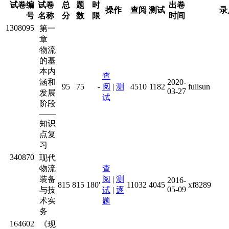
试卷编
试卷
总
题
时
出卷
操作
查阅
测试
录
号
名称
分
数
限
时间
1308095
第一
章
物流
的基
本内
查
涵和
2020-
95
75
-
阅
|
测
4510
1182
fullsun
03-27
发展
试
阶段
——
知识
点复
习
340870
现代
物流
查
装备
阅
|
测
2016-
815
815
180'
11032
4045
xf8289
05-09
与技
试
|
逐
术实
题
务
164602
《现