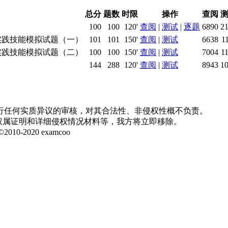
总分
题数
时限
操作
查阅
100
100
120'
查阅
|
测试
|
逐题
6890
2
业实践技能模拟试题（一）
101
101
150'
查阅
|
测试
6638
1
业实践技能模拟试题（二）
100
100
150'
查阅
|
测试
7004
1
144
288
120'
查阅
|
测试
8943
1
行任何实质异议的审核，对其合法性、非侵权性概不负责。
并提供权属证明和详细侵权情况材料等，我方将立即移除。
020 examcoo