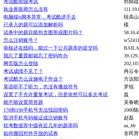
考试酷班级考试
邢娟霞
执业兽医师怎么没有
111.19.
电脑端js脚本异常，考试酷进不去
段高山
已录入的题可以添加解析吗
樣
试卷中的题目能包含图形或图片吗？
58.16.4
怎么注销账号？
w5241
审核还在线吗，能过一下公共题库的提交吗
BAIL
我忘了重置邮箱忘了密码咋办
39.129.
网页版怎么登陆
202.10
考试成绩不见了？
冉云令
考试酷怎么设施电子作业？
方达阳
英语听不了听力，也没有播放符号
罗锐
设置了不允许重复考试，但是依然可以多次考试
益
能不能设置简答题
吴春晓
178和190手机号无法找回密码
1000
取消手机号码验证或注销账号
赵磊
软考数据库中级有近几年的题库吗
aa_bb
如何撤回对外开放的试卷
全民营