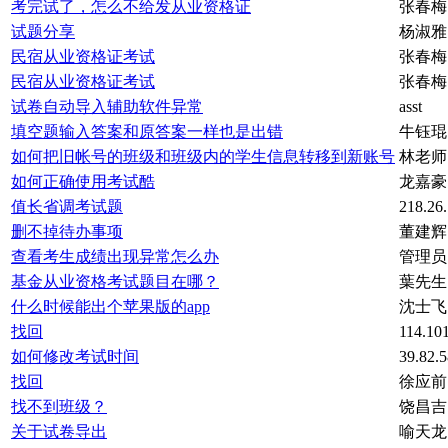
考完试了，怎么不给发从业资格证
张春梅
试题分享
杨淑雅
民宿从业资格证考试
张春梅
民宿从业资格证考试
张春梅
试卷自动导入辅助软件异常
asst
填空题输入答案和原答案一样也是出错
牛钰琨
如何把旧帐号的班级和班级内的学生信息转移到新账号
林老师
如何正确使用考试酷
龙嘉豪
值长省调考试题
218.26.
删不掉待办事项
董建辉
查看考生成绩出现异常怎么办
管理员
基金从业资格考试题目在哪？
葉先生
什么时候能出个苹果版的app
沈士飞
找回
114.101
如何修改考试时间
39.82.5
找回
徐应前
找不到班级？
饶昌吉
关于试卷导出
喻天龙