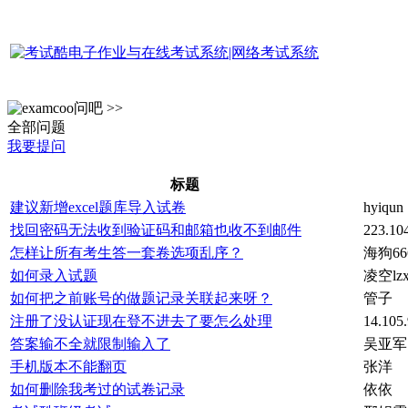
问吧 >>
全部问题
我要提问
标题
建议新增excel题库导入试卷
hyiqun
找回密码无法收到验证码和邮箱也收不到邮件
223.104
怎样让所有考生答一套卷选项乱序？
海狗66
如何录入试题
凌空l
如何把之前账号的做题记录关联起来呀？
管子
注册了没认证现在登不进去了要怎么处理
14.105.
答案输不全就限制输入了
吴亚军
手机版本不能翻页
张洋
如何删除我考过的试卷记录
依依