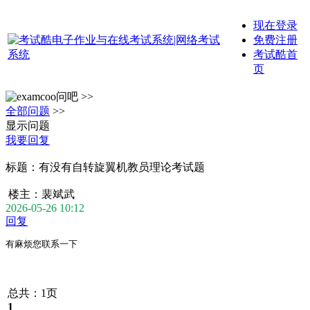
现在登录
免费注册
考试酷首
页
问吧 >>
全部问题
>>
显示问题
我要回复
标题：
有没有自转旋翼机教员理论考试题
楼主：
裴斌武
2026-05-26 10:12
回复
有麻烦您联系一下
总共：1页
1